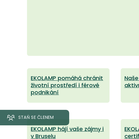
EKOLAMP pomáhá chránit
Naše 
životní prostředí i férové
akti
podnikání
STAŇ SE ČLENEM
EKOLAMP hájí vaše zájmy i
EKOL
v Bruselu
certi