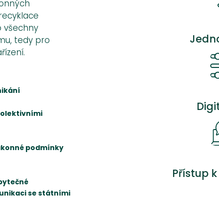
ákonných
 recyklace
ro všechny
Jedn
mu, tedy pro
ízení.
nikání
Digi
olektivními
 zákonné podmínky
Přístup 
zbytečné
nikaci se státními