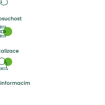
osuchost
talizace
k informacím