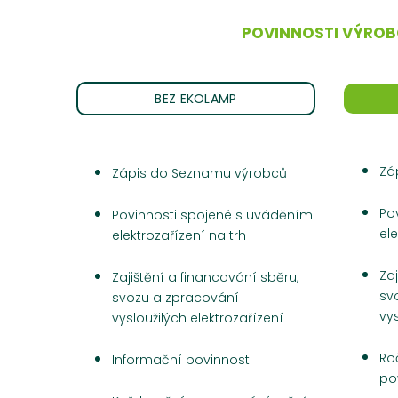
POVINNOSTI VÝRO
BEZ EKOLAMP
Zá
Zápis do Seznamu výrobců
Po
Povinnosti spojené s uváděním
ele
elektrozařízení na trh
Zaj
Zajištění a financování sběru,
sv
svozu a zpracování
vys
vysloužilých elektrozařízení
Ro
Informační povinnosti
po