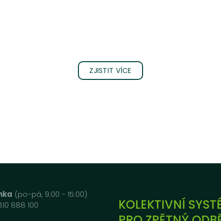
ZJISTIT VÍCE
inka
(po-pá, 9:00 - 15:00)
KOLEKTIVNÍ SYST
810 888 100
PRO ZPĚTNÝ ODB