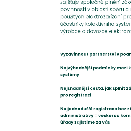
zajišťuje společné plnění z
povinností v oblasti sběru a
použitých elektrozařízení p
účastníky kolektivního systé
výrobce a dovozce elektrozař
Vyzdvihnout partnerství v pod
Nejvýhodnější podmínky mezi k
systémy
Nejsnadnější cesta, jak splnit
pro registraci
Nejjednodušší registrace bez 
administrativy = veškerou komu
úřady zajistíme za vás