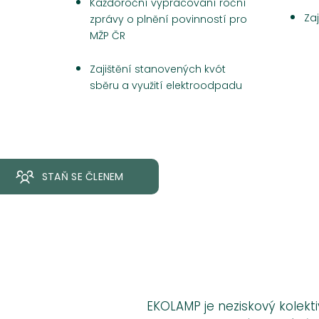
Každoroční vypracování roční
Zaj
zprávy o plnění povinností pro
MŽP ČR
Zajištění stanovených kvót
sběru a využití elektroodpadu
STAŇ SE ČLENEM
EKOLAMP je neziskový kolekti