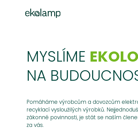
MYSLÍME
EKOLO
NA BUDOUCNOS
Pomáháme výrobcům a dovozcům elektroza
recyklací vysloužilých výrobků. Nejjednodušš
zákonné povinnosti, je stát se naším čle
za vás.