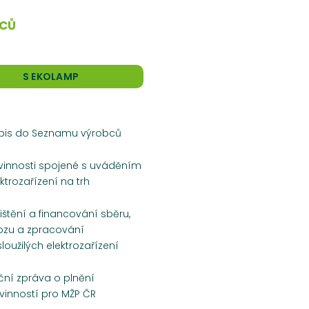
BCŮ
S EKOLAMP
pis do Seznamu výrobců
vinnosti spojené s uváděním
ktrozařízení na trh
ištění a financování sběru,
ozu a zpracování
loužilých elektrozařízení
ční zpráva o plnění
vinností pro MŽP ČR