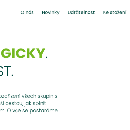
O nás
Novinky
Udržitelnost
Ke stažení
GICKY
.
T.
řízení všech skupin s
í cestou, jak splnit
nem. O vše se postaráme