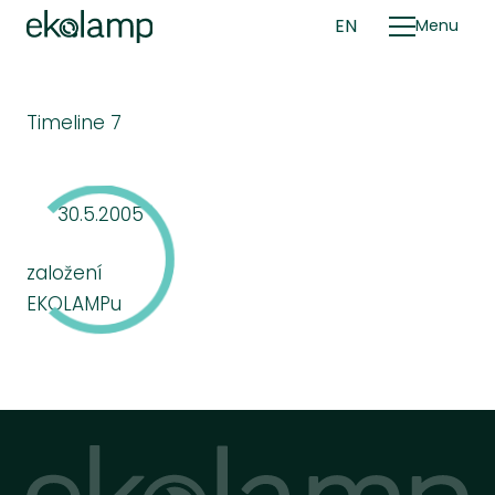
CZ
EN
Menu
Timeline 7
U
30.5.2005
založení
EKOLAMPu