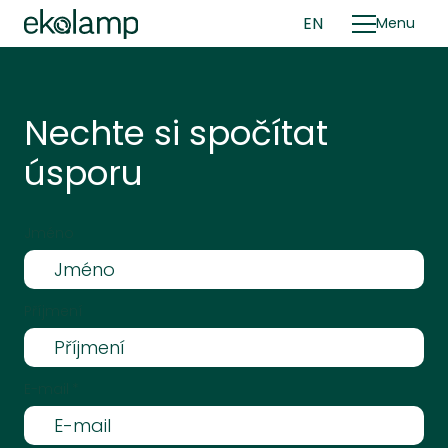
CZ
EN
Menu
Nechte si spočítat
U
úsporu
Jméno
Příjmení
E-mail
*