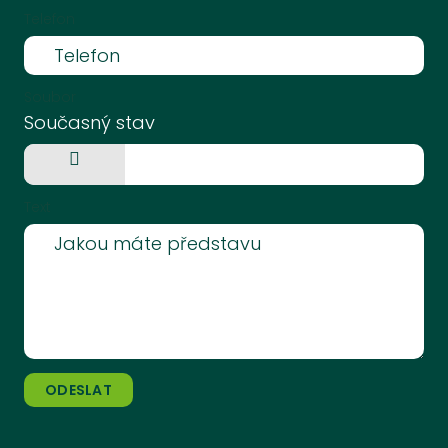
Telefon
Soubor
Současný stav
Vyberte
soubor
Text
ODESLAT