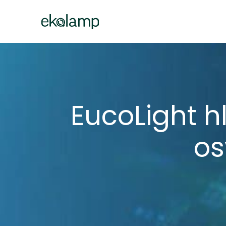
EucoLight h
os