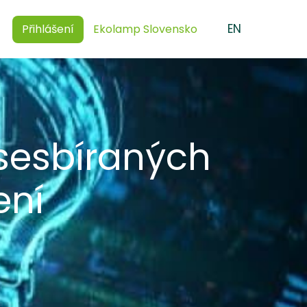
CZ
EN
Přihlášení
Ekolamp Slovensko
 sesbíraných
ení