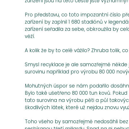
zařízení jsou na této cestě jistě významn
Pro představu, co toto impozantní číslo p
zařízení by zaplnil 1 680 stadiónů v lege
zařízení seřadila za sebe, obkroužila by ce
věží.
A kolik že by to celé vážilo? Zhruba tolik
Smysl recyklace je ale samozřejmě někde j
surovinu například pro výrobu 80 000 novýc
Mohutných úspor se nám podařilo dosáhnout 
Bylo také ušetřeno 80 000 tun kovů. Pokud
tato surovina na výrobu pěti a půl takový
škodlivých látek, které už nejdou znovu využ
Toho všeho by samozřejmě nedosáhli bez s
sesbíranou třetí miliardu. Snad na ni neb