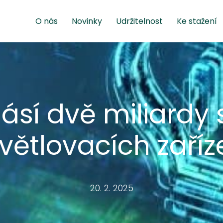
O nás
Novinky
Udržitelnost
Ke stažení
lásí dvě miliardy
větlovacích zaříz
20. 2. 2025