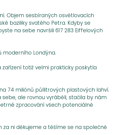
nání. Objem sesbíraných osvětlovacích
ké baziliky svatého Petra. Kdyby se
yste na sebe navršili 617 283 Eiffelových
olů moderního Londýna.
ařízení totiž velmi prakticky poskytla
a 74 miliónů půllitrových plastových lahví.
 sebe, ale rovnou vyráběli, stačila by nám
 šetrné zpracování všech potenciálně
m za ni děkujeme a těšíme se na společně