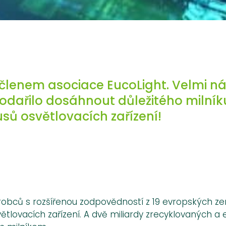
členem asociace EucoLight. Velmi nás
odařilo dosáhnout důležitého milník
sů osvětlovacích zařízení!
í výrobců s rozšířenou zodpovědností z 19 evropských z
větlovacích zařízení. A dvě miliardy zrecyklovaných a 