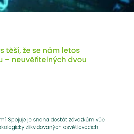
 těší, že se nám letos
u – neuvěřitelných dvou
emí. Spojuje je snaha dostát závazkům vůči
ekologicky zlikvidovaných osvětlovacích