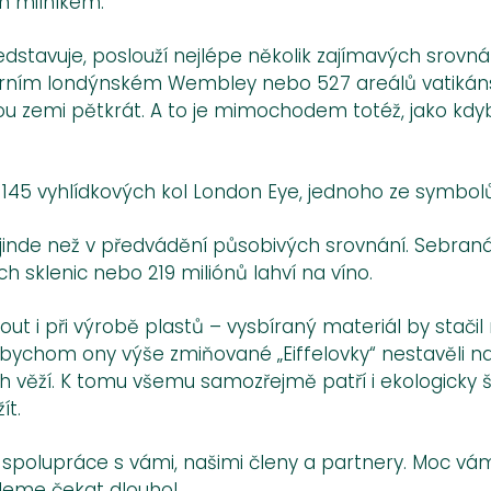
ým milníkem.
ředstavuje, poslouží nejlépe několik zajímavých srov
ndárním londýnském Wembley nebo 527 areálů vatikáns
lou zemi pětkrát. A to je mimochodem totéž, jako kdyb
, co 145 vyhlídkových kol London Eye, jednoho ze symb
inde než v předvádění působivých srovnání. Sebraná z
h sklenic nebo 219 miliónů lahví na víno.
i při výrobě plastů – vysbíraný materiál by stačil n
 bychom ony výše zmiňované „Eiffelovky“ nestavěli na
ch věží. K tomu všemu samozřejmě patří i ekologicky
ít.
polupráce s vámi, našimi členy a partnery. Moc vá
udeme čekat dlouho!