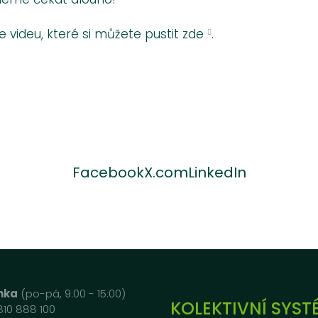
 videu, které si můžete pustit
zde
.
Facebook
X.com
LinkedIn
inka
(po-pá, 9:00 - 15:00)
KOLEKTIVNÍ SYST
810 888 100