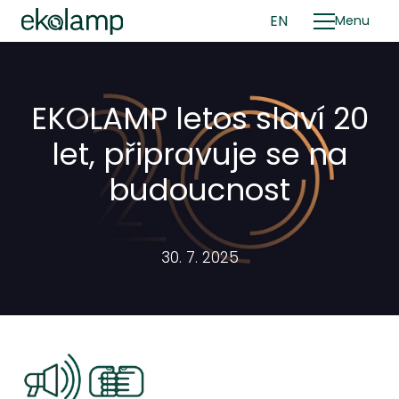
CZ
EN
Menu
EKOLAMP letos slaví 20
U
let, připravuje se na
budoucnost
30. 7. 2025